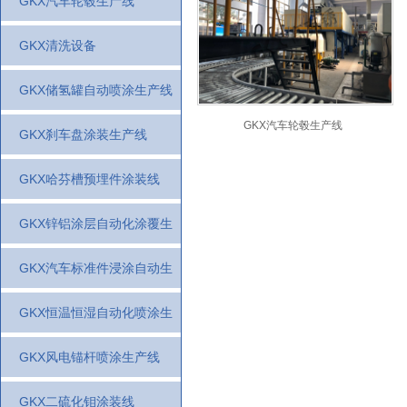
GKX汽车轮毂生产线
GKX清洗设备
GKX储氢罐自动喷涂生产线
GKX汽车轮毂生产线
GKX刹车盘涂装生产线
GKX哈芬槽预埋件涂装线
GKX锌铝涂层自动化涂覆生
产线
GKX汽车标准件浸涂自动生
产线
GKX恒温恒湿自动化喷涂生
产线
GKX风电锚杆喷涂生产线
GKX二硫化钼涂装线